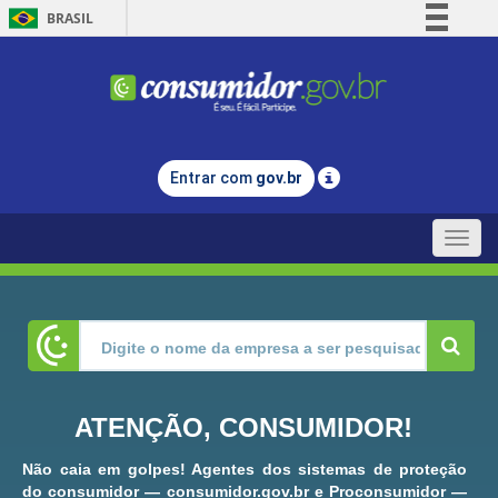
BRASIL
Simplifique!
Comunica BR
Participe
Acesso à informação
Entrar com
gov.br
Legislação
Canais
Toggle
naviga
ATENÇÃO, CONSUMIDOR!
Não caia em golpes! Agentes dos sistemas de proteção
do consumidor — consumidor.gov.br e Proconsumidor —