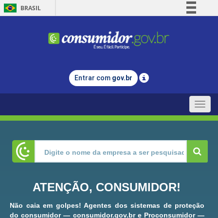
BRASIL
Simplifique!
Comunica BR
Participe
Acesso à informação
Entrar com
gov.br
Legislação
Canais
Toggle
naviga
ATENÇÃO, CONSUMIDOR!
Não caia em golpes! Agentes dos sistemas de proteção
do consumidor — consumidor.gov.br e Proconsumidor —