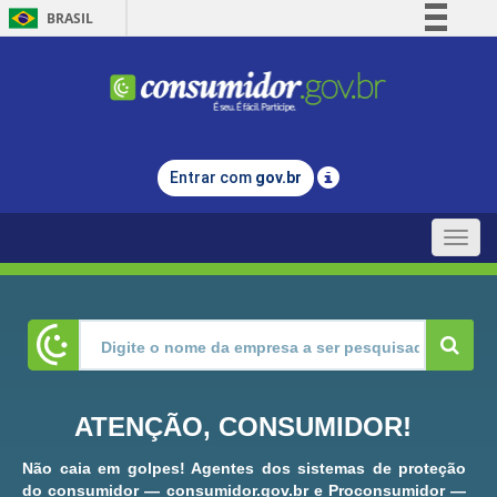
BRASIL
Simplifique!
Comunica BR
Participe
Acesso à informação
Entrar com
gov.br
Legislação
Canais
Toggle
naviga
ATENÇÃO, CONSUMIDOR!
Não caia em golpes! Agentes dos sistemas de proteção
do consumidor — consumidor.gov.br e Proconsumidor —