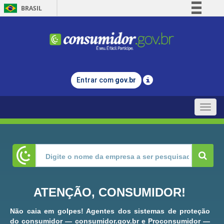
BRASIL
Simplifique!
Comunica BR
Participe
Acesso à informação
Entrar com
gov.br
Legislação
Canais
Toggle
naviga
ATENÇÃO, CONSUMIDOR!
Não caia em golpes! Agentes dos sistemas de proteção
do consumidor — consumidor.gov.br e Proconsumidor —