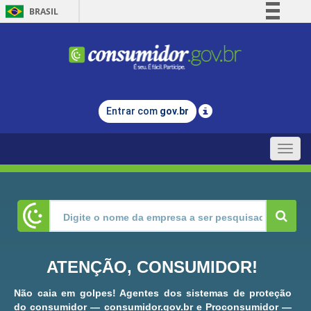
BRASIL
Simplifique!
Comunica BR
Participe
Acesso à informação
Entrar com
gov.br
Legislação
Canais
Toggle
naviga
ATENÇÃO, CONSUMIDOR!
Não caia em golpes! Agentes dos sistemas de proteção
do consumidor — consumidor.gov.br e Proconsumidor —