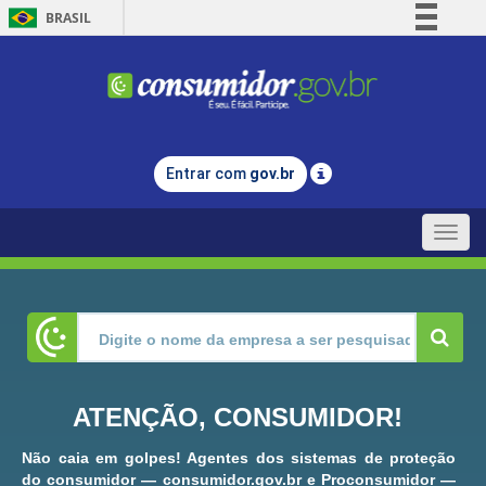
BRASIL
Simplifique!
Comunica BR
Participe
Acesso à informação
Entrar com
gov.br
Legislação
Canais
Toggle
naviga
ATENÇÃO, CONSUMIDOR!
Não caia em golpes! Agentes dos sistemas de proteção
do consumidor — consumidor.gov.br e Proconsumidor —