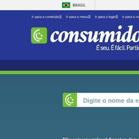
BRASIL
Ir para o conteúdo
1
Ir para o menu
2
Ir para o login
3
Ir para o r