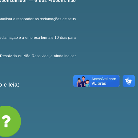
roconsumidor — e dos Procons não
analisar e responder as reclamações de seus
reclamação e a empresa tem até 10 dias para
Resolvida ou Não Resolvida, e ainda indicar
 e leia: