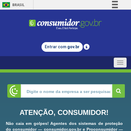
BRASIL
Simplifique!
Comunica BR
Participe
Acesso à informação
Entrar com
gov.br
Legislação
Canais
Toggle
naviga
ATENÇÃO, CONSUMIDOR!
Não caia em golpes! Agentes dos sistemas de proteção
do consumidor — consumidor.gov.br e Proconsumidor —