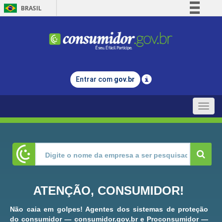
BRASIL
Simplifique!
Comunica BR
Participe
Acesso à informação
Entrar com
gov.br
Legislação
Canais
Toggle
naviga
ATENÇÃO, CONSUMIDOR!
Não caia em golpes! Agentes dos sistemas de proteção
do consumidor — consumidor.gov.br e Proconsumidor —