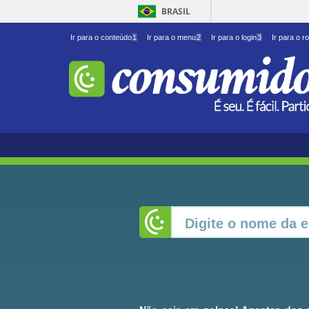
BRASIL
Ir para o conteúdo
1
Ir para o menu
2
Ir para o login
3
Ir para o r