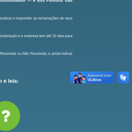
roconsumidor — e dos Procons não
analisar e responder as reclamações de seus
reclamação e a empresa tem até 10 dias para
Resolvida ou Não Resolvida, e ainda indicar
 e leia: