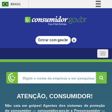
BRASIL
Simplifique!
Comunica BR
Participe
Acesso à informação
Entrar com
gov.br
Legislação
Canais
Toggle
naviga
ATENÇÃO, CONSUMIDOR!
Não caia em golpes! Agentes dos sistemas de proteção
do consumidor — consumidor.gov.br e Proconsumidor —