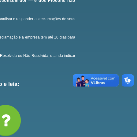
roconsumidor — e dos Procons não
analisar e responder as reclamações de seus
reclamação e a empresa tem até 10 dias para
Resolvida ou Não Resolvida, e ainda indicar
 e leia: