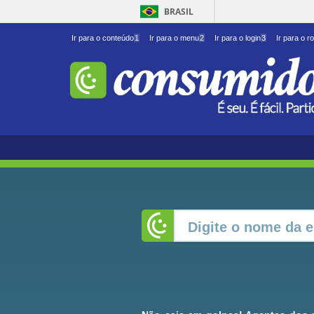
BRASIL
Ir para o conteúdo
1
Ir para o menu
2
Ir para o login
3
Ir para o r