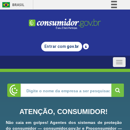
BRASIL
Simplifique!
Comunica BR
Participe
Acesso à informação
Entrar com
gov.br
Legislação
Canais
Toggle
naviga
ATENÇÃO, CONSUMIDOR!
Não caia em golpes! Agentes dos sistemas de proteção
do consumidor — consumidor.gov.br e Proconsumidor —