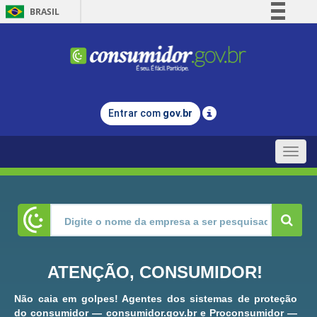
BRASIL
Simplifique!
Comunica BR
Participe
Acesso à informação
Entrar com
gov.br
Legislação
Canais
Toggle
naviga
ATENÇÃO, CONSUMIDOR!
Não caia em golpes! Agentes dos sistemas de proteção
do consumidor — consumidor.gov.br e Proconsumidor —