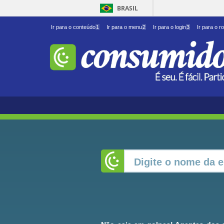
BRASIL
Ir para o conteúdo
1
Ir para o menu
2
Ir para o login
3
Ir para o r