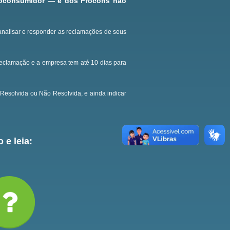
roconsumidor — e dos Procons não
analisar e responder as reclamações de seus
reclamação e a empresa tem até 10 dias para
Resolvida ou Não Resolvida, e ainda indicar
 e leia: