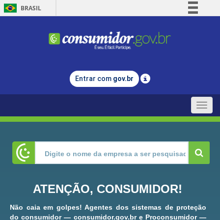
BRASIL
Simplifique!
Comunica BR
Participe
Acesso à informação
Entrar com
gov.br
Legislação
Canais
Toggle
naviga
ATENÇÃO, CONSUMIDOR!
Não caia em golpes! Agentes dos sistemas de proteção
do consumidor — consumidor.gov.br e Proconsumidor —