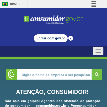
BRASIL
Simplifique!
Comunica BR
Participe
Acesso à informação
Entrar com
gov.br
Legislação
Canais
Toggle
naviga
ATENÇÃO, CONSUMIDOR!
Não caia em golpes! Agentes dos sistemas de proteção
do consumidor — consumidor.gov.br e Proconsumidor —