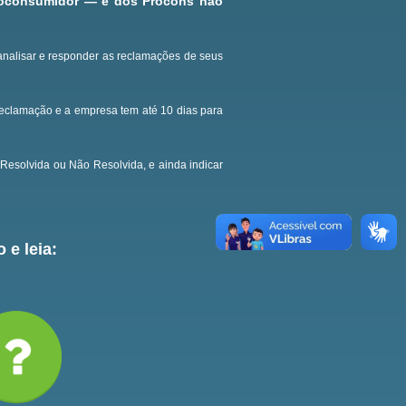
roconsumidor — e dos Procons não
analisar e responder as reclamações de seus
reclamação e a empresa tem até 10 dias para
Resolvida ou Não Resolvida, e ainda indicar
 e leia: