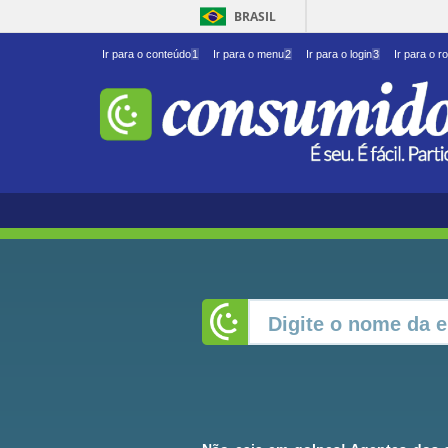
BRASIL
Ir para o conteúdo
1
Ir para o menu
2
Ir para o login
3
Ir para o r