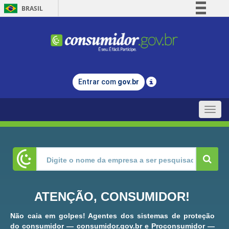
BRASIL
Simplifique!
Comunica BR
Participe
Acesso à informação
Entrar com
gov.br
Legislação
Canais
Toggle
naviga
ATENÇÃO, CONSUMIDOR!
Não caia em golpes! Agentes dos sistemas de proteção
do consumidor — consumidor.gov.br e Proconsumidor —