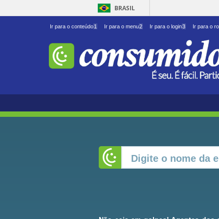
BRASIL
Ir para o conteúdo
1
Ir para o menu
2
Ir para o login
3
Ir para o r