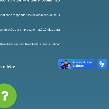
roconsumidor — e dos Procons não
analisar e responder as reclamações de seus
reclamação e a empresa tem até 10 dias para
Resolvida ou Não Resolvida, e ainda indicar
 e leia: