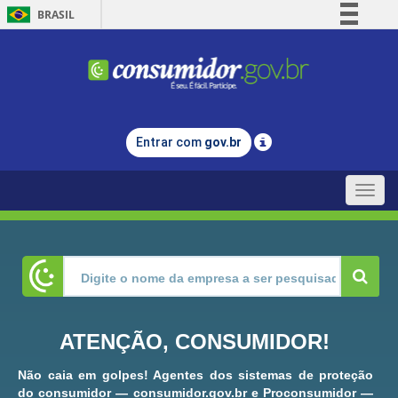
BRASIL
Simplifique!
Comunica BR
Participe
Acesso à informação
Entrar com
gov.br
Legislação
Canais
Toggle
naviga
ATENÇÃO, CONSUMIDOR!
Não caia em golpes! Agentes dos sistemas de proteção
do consumidor — consumidor.gov.br e Proconsumidor —