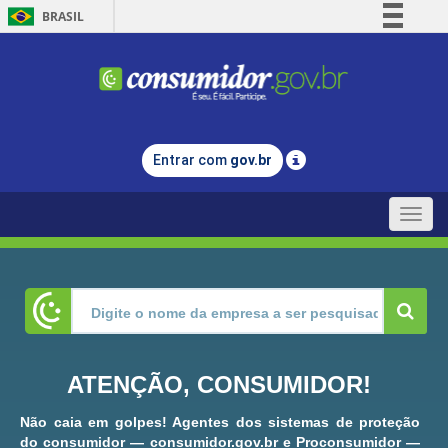
BRASIL
Simplifique!
Comunica BR
Participe
Acesso à informação
Entrar com
gov.br
Legislação
Canais
Toggle
naviga
ATENÇÃO, CONSUMIDOR!
Não caia em golpes! Agentes dos sistemas de proteção
do consumidor — consumidor.gov.br e Proconsumidor —