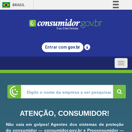
BRASIL
Simplifique!
Comunica BR
Participe
Acesso à informação
Entrar com
gov.br
Legislação
Canais
Toggle
naviga
ATENÇÃO, CONSUMIDOR!
Não caia em golpes! Agentes dos sistemas de proteção
do consumidor — consumidor.gov.br e Proconsumidor —