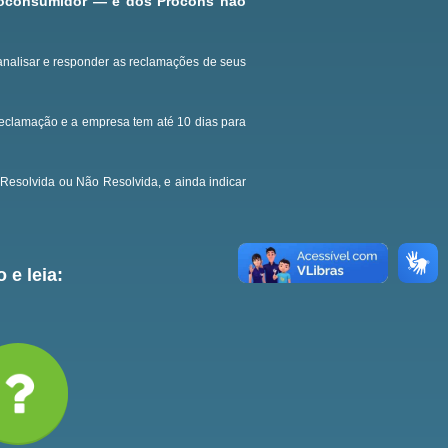
roconsumidor — e dos Procons não
analisar e responder as reclamações de seus
reclamação e a empresa tem até 10 dias para
Resolvida ou Não Resolvida, e ainda indicar
 e leia: