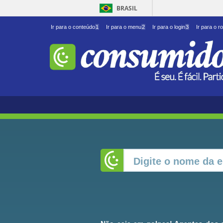
BRASIL
Ir para o conteúdo
1
Ir para o menu
2
Ir para o login
3
Ir para o r