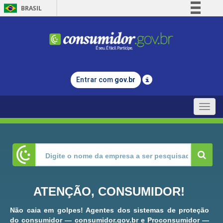
BRASIL
Simplifique!
Comunica BR
Participe
Acesso à informação
Entrar com
gov.br
Legislação
Canais
Toggle
naviga
ATENÇÃO, CONSUMIDOR!
Não caia em golpes! Agentes dos sistemas de proteção
do consumidor — consumidor.gov.br e Proconsumidor —