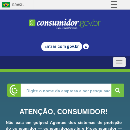
BRASIL
Simplifique!
Comunica BR
Participe
Acesso à informação
Entrar com
gov.br
Legislação
Canais
Toggle
naviga
ATENÇÃO, CONSUMIDOR!
Não caia em golpes! Agentes dos sistemas de proteção
do consumidor — consumidor.gov.br e Proconsumidor —