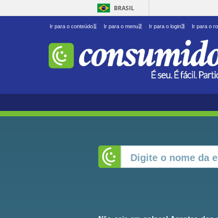
BRASIL
Ir para o conteúdo
1
Ir para o menu
2
Ir para o login
3
Ir para o r