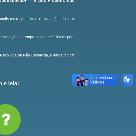
roconsumidor — e dos Procons não
analisar e responder as reclamações de seus
reclamação e a empresa tem até 10 dias para
Resolvida ou Não Resolvida, e ainda indicar
 e leia: