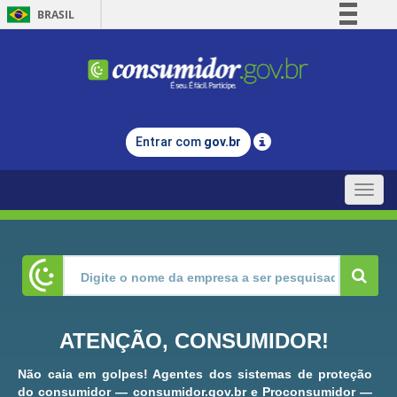
BRASIL
Simplifique!
Comunica BR
Participe
Acesso à informação
Entrar com
gov.br
Legislação
Canais
Toggle
naviga
ATENÇÃO, CONSUMIDOR!
Não caia em golpes! Agentes dos sistemas de proteção
do consumidor — consumidor.gov.br e Proconsumidor —