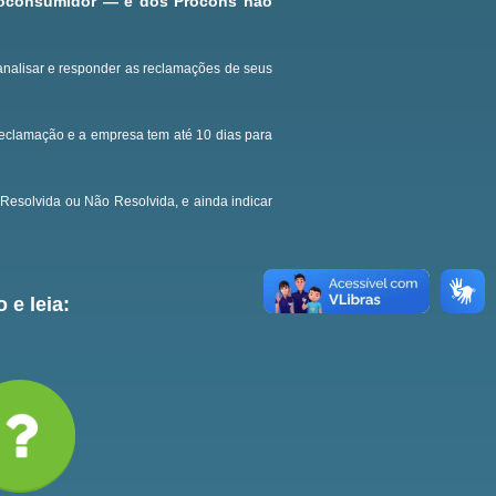
roconsumidor — e dos Procons não
analisar e responder as reclamações de seus
reclamação e a empresa tem até 10 dias para
Resolvida ou Não Resolvida, e ainda indicar
 e leia: