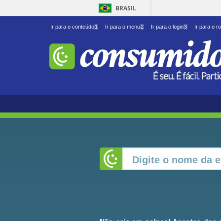
BRASIL
Ir para o conteúdo
1
Ir para o menu
2
Ir para o login
3
Ir para o r