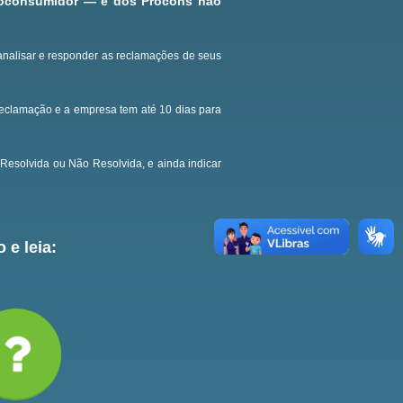
roconsumidor — e dos Procons não
analisar e responder as reclamações de seus
reclamação e a empresa tem até 10 dias para
Resolvida ou Não Resolvida, e ainda indicar
 e leia: