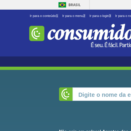
BRASIL
Ir para o conteúdo
1
Ir para o menu
2
Ir para o login
3
Ir para o r