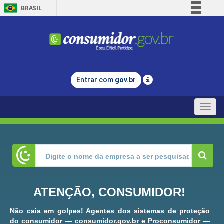
BRASIL
Simplifique!
Comunica BR
Participe
Acesso à informação
Entrar com
gov.br
Legislação
Canais
Toggle
naviga
ATENÇÃO, CONSUMIDOR!
Não caia em golpes! Agentes dos sistemas de proteção
do consumidor — consumidor.gov.br e Proconsumidor —