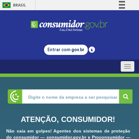
BRASIL
Simplifique!
Comunica BR
Participe
Acesso à informação
Entrar com
gov.br
Legislação
Canais
Toggle
naviga
ATENÇÃO, CONSUMIDOR!
Não caia em golpes! Agentes dos sistemas de proteção
do consumidor — consumidor.gov.br e Proconsumidor —