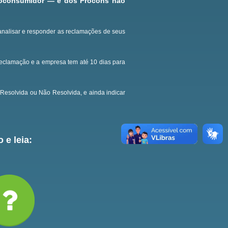
roconsumidor — e dos Procons não
analisar e responder as reclamações de seus
reclamação e a empresa tem até 10 dias para
Resolvida ou Não Resolvida, e ainda indicar
 e leia: