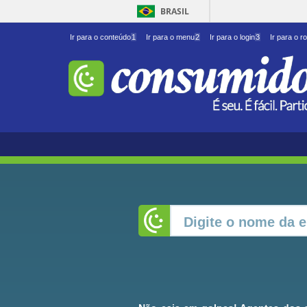
BRASIL
Ir para o conteúdo
1
Ir para o menu
2
Ir para o login
3
Ir para o r