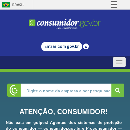
BRASIL
Simplifique!
Comunica BR
Participe
Acesso à informação
Entrar com
gov.br
Legislação
Canais
Toggle
naviga
ATENÇÃO, CONSUMIDOR!
Não caia em golpes! Agentes dos sistemas de proteção
do consumidor — consumidor.gov.br e Proconsumidor —