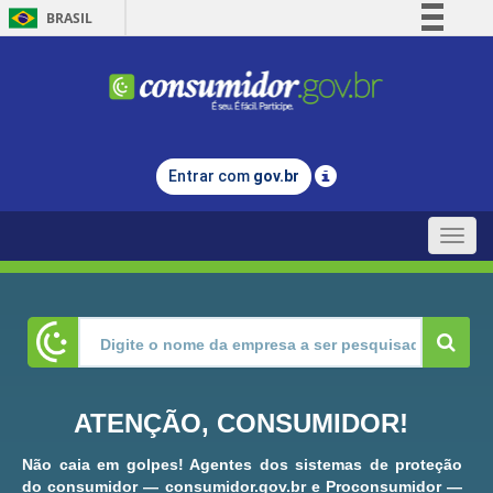
BRASIL
Simplifique!
Comunica BR
Participe
Acesso à informação
Entrar com
gov.br
Legislação
Canais
Toggle
naviga
ATENÇÃO, CONSUMIDOR!
Não caia em golpes! Agentes dos sistemas de proteção
do consumidor — consumidor.gov.br e Proconsumidor —