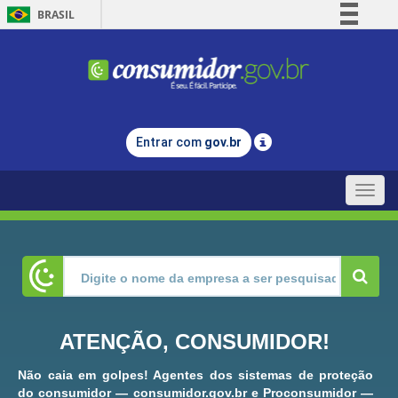
BRASIL
Simplifique!
Comunica BR
Participe
Acesso à informação
Entrar com
gov.br
Legislação
Canais
Toggle
naviga
ATENÇÃO, CONSUMIDOR!
Não caia em golpes! Agentes dos sistemas de proteção
do consumidor — consumidor.gov.br e Proconsumidor —