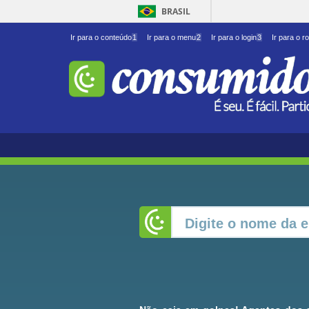
BRASIL
Ir para o conteúdo
1
Ir para o menu
2
Ir para o login
3
Ir para o r