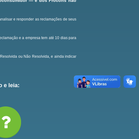
roconsumidor — e dos Procons não
analisar e responder as reclamações de seus
reclamação e a empresa tem até 10 dias para
Resolvida ou Não Resolvida, e ainda indicar
 e leia: