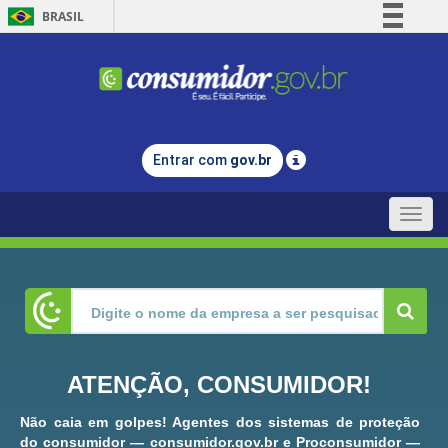
BRASIL
Simplifique!
Comunica BR
Participe
Acesso à informação
Entrar com
gov.br
Legislação
Canais
Toggle
naviga
ATENÇÃO, CONSUMIDOR!
Não caia em golpes! Agentes dos sistemas de proteção
do consumidor — consumidor.gov.br e Proconsumidor —