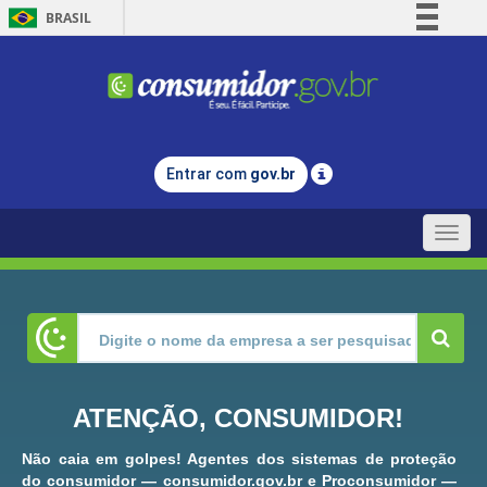
BRASIL
Simplifique!
Comunica BR
Participe
Acesso à informação
Entrar com
gov.br
Legislação
Canais
Toggle
naviga
ATENÇÃO, CONSUMIDOR!
Não caia em golpes! Agentes dos sistemas de proteção
do consumidor — consumidor.gov.br e Proconsumidor —