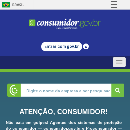
BRASIL
Simplifique!
Comunica BR
Participe
Acesso à informação
Entrar com
gov.br
Legislação
Canais
Toggle
naviga
ATENÇÃO, CONSUMIDOR!
Não caia em golpes! Agentes dos sistemas de proteção
do consumidor — consumidor.gov.br e Proconsumidor —