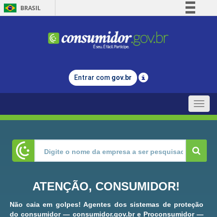
BRASIL
Simplifique!
Comunica BR
Participe
Acesso à informação
Entrar com
gov.br
Legislação
Canais
Toggle
naviga
ATENÇÃO, CONSUMIDOR!
Não caia em golpes! Agentes dos sistemas de proteção
do consumidor — consumidor.gov.br e Proconsumidor —