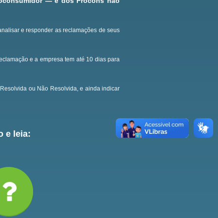
roconsumidor — e dos Procons não
analisar e responder as reclamações de seus
reclamação e a empresa tem até 10 dias para
Resolvida ou Não Resolvida, e ainda indicar
 e leia: