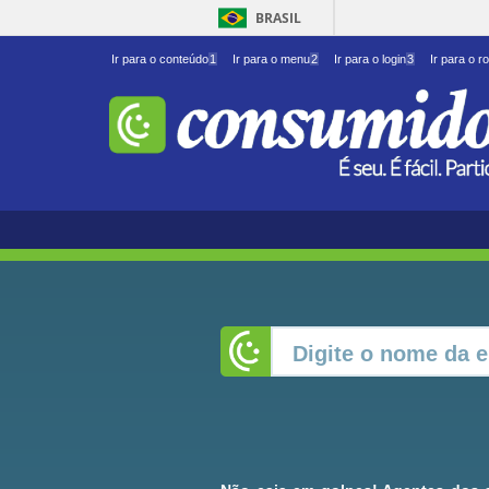
BRASIL
Ir para o conteúdo
1
Ir para o menu
2
Ir para o login
3
Ir para o r