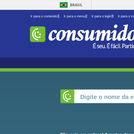
BRASIL
Ir para o conteúdo
1
Ir para o menu
2
Ir para o login
3
Ir para o r