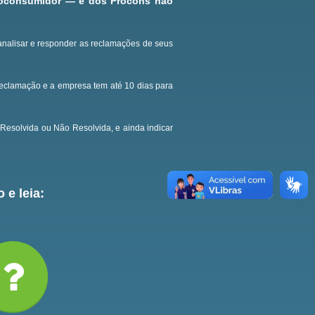
roconsumidor — e dos Procons não
analisar e responder as reclamações de seus
reclamação e a empresa tem até 10 dias para
Resolvida ou Não Resolvida, e ainda indicar
 e leia: