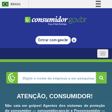
BRASIL
Simplifique!
Comunica BR
Participe
Acesso à informação
Entrar com
gov.br
Legislação
Canais
Toggle
naviga
ATENÇÃO, CONSUMIDOR!
Não caia em golpes! Agentes dos sistemas de proteção
do consumidor — consumidor.gov.br e Proconsumidor —