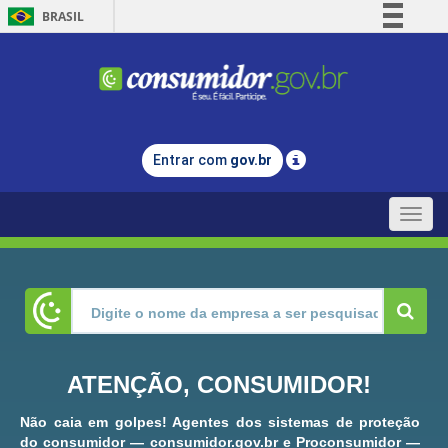
BRASIL
Simplifique!
Comunica BR
Participe
Acesso à informação
Entrar com
gov.br
Legislação
Canais
Toggle
naviga
ATENÇÃO, CONSUMIDOR!
Não caia em golpes! Agentes dos sistemas de proteção
do consumidor — consumidor.gov.br e Proconsumidor —