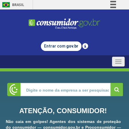
BRASIL
Simplifique!
Comunica BR
Participe
Acesso à informação
Entrar com
gov.br
Legislação
Canais
Toggle
naviga
ATENÇÃO, CONSUMIDOR!
Não caia em golpes! Agentes dos sistemas de proteção
do consumidor — consumidor.gov.br e Proconsumidor —