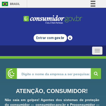
BRASIL
Simplifique!
Comunica BR
Participe
Acesso à informação
Entrar com
gov.br
Legislação
Canais
Toggle
naviga
ATENÇÃO, CONSUMIDOR!
Não caia em golpes! Agentes dos sistemas de proteção
do consumidor — consumidor.gov.br e Proconsumidor —