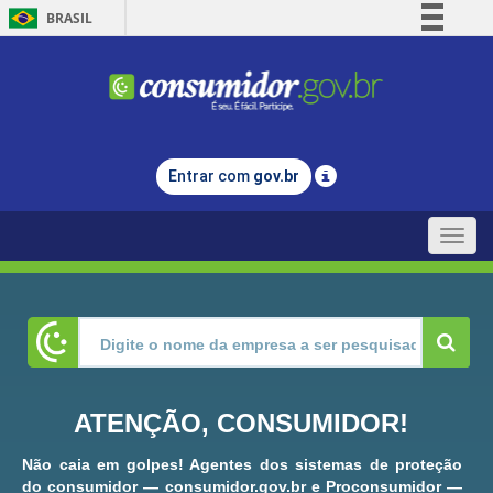
BRASIL
Simplifique!
Comunica BR
Participe
Acesso à informação
Entrar com
gov.br
Legislação
Canais
Toggle
naviga
ATENÇÃO, CONSUMIDOR!
Não caia em golpes! Agentes dos sistemas de proteção
do consumidor — consumidor.gov.br e Proconsumidor —