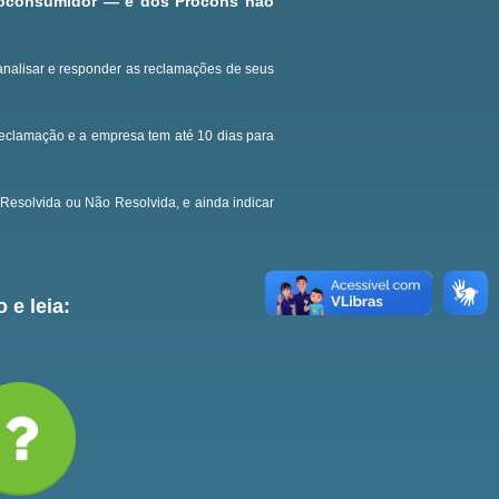
roconsumidor — e dos Procons não
analisar e responder as reclamações de seus
reclamação e a empresa tem até 10 dias para
Resolvida ou Não Resolvida, e ainda indicar
 e leia: