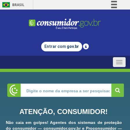
BRASIL
Simplifique!
Comunica BR
Participe
Acesso à informação
Entrar com
gov.br
Legislação
Canais
Toggle
naviga
ATENÇÃO, CONSUMIDOR!
Não caia em golpes! Agentes dos sistemas de proteção
do consumidor — consumidor.gov.br e Proconsumidor —